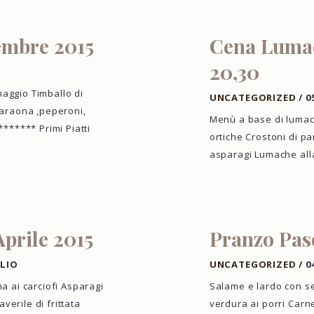
embre 2015
Cena Lumac
20,30
maggio Timballo di
UNCATEGORIZED
/
0
 faraona ,peperoni,
Menù a base di lumach
****** Primi Piatti
ortiche Crostoni di p
asparagi Lumache al
Aprile 2015
Pranzo Pasq
LIO
UNCATEGORIZED
/
0
na ai carciofi Asparagi
Salame e lardo con se
verile di frittata
verdura ai porri Carn