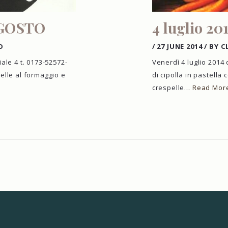
AGOSTO
4 luglio 20
O
/
27 JUNE 2014
/
BY C
ale 4 t. 0173-52572-
Venerdì 4 luglio 2014 
elle al formaggio e
di cipolla in pastella 
crespelle…
Read Mor