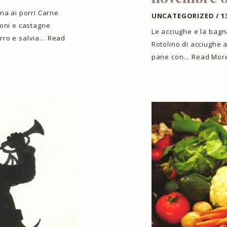
na ai porri Carne
UNCATEGORIZED
/
1
roni e castagne
Le acciughe e la bag
urro e salvia…
Read
Rotolino di acciughe 
pane con…
Read Mor