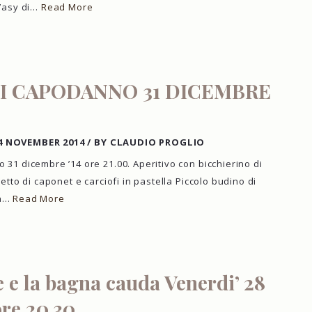
d’asy di…
Read More
I CAPODANNO 31 DICEMBRE
4 NOVEMBER 2014
/
BY CLAUDIO PROGLIO
1 dicembre ’14 ore 21.00. Aperitivo con bicchierino di
tto di caponet e carciofi in pastella Piccolo budino di
sa…
Read More
 e la bagna cauda Venerdi’ 28
re 20,30