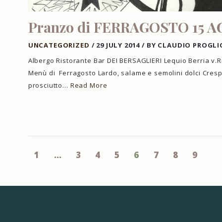
Pranzo di FERRAGOSTO 15 
UNCATEGORIZED
/
29 JULY 2014
/
BY CLAUDIO PROGLI
Albergo Ristorante Bar DEI BERSAGLIERI Lequio Berria v.Ri
Menù di Ferragosto Lardo, salame e semolini dolci Cresp
prosciutto…
Read More
1
…
3
4
5
6
7
8
9