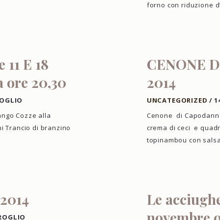
forno con riduzione 
 11 E 18
CENONE D
a ore 20,30
2014
ROGLIO
UNCATEGORIZED
/
1
ango Cozze alla
Cenone di Capodanno 3
ni Trancio di branzino
crema di ceci e quadre
topinambou con sal
 2014
Le acciughe
novembre o
ROGLIO