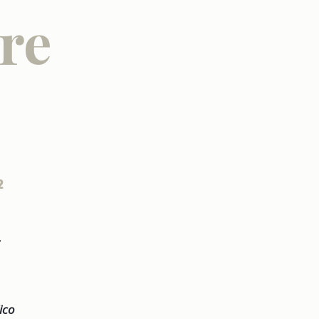
re
2
,
ico