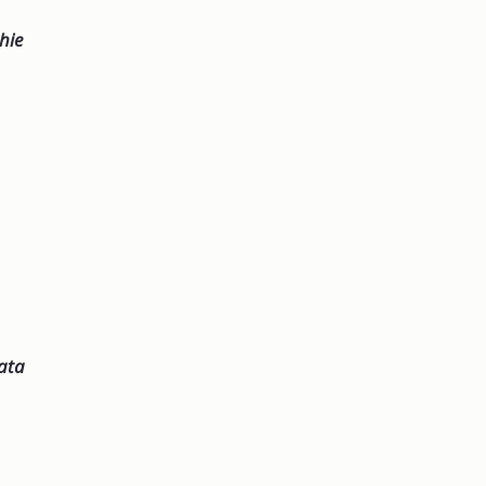
hie
nata