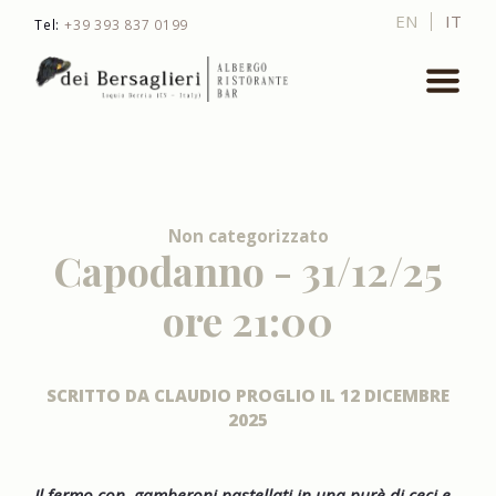
EN
IT
Tel:
+39 393 837 0199
Non categorizzato
Capodanno - 31/12/25
ore 21:00
SCRITTO DA
CLAUDIO PROGLIO
IL
12 DICEMBRE
2025
Il fermo con gamberoni pastellati in una purè di ceci e