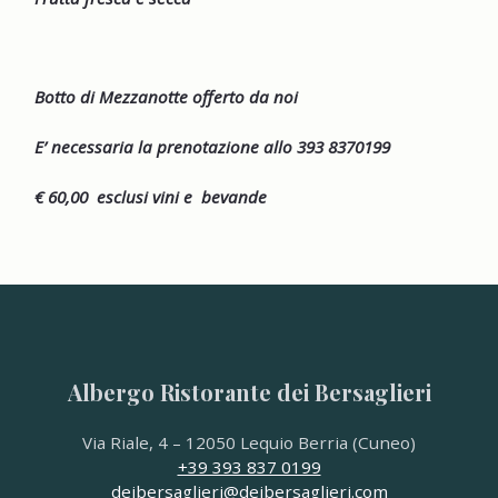
Botto di Mezzanotte offerto da noi
E’ necessaria la prenotazione allo 393 8370199
€ 60,00 esclusi vini e bevande
Albergo Ristorante dei Bersaglieri
Via Riale, 4 – 12050 Lequio Berria (Cuneo)
+39 393 837 0199
deibersaglieri@deibersaglieri.com